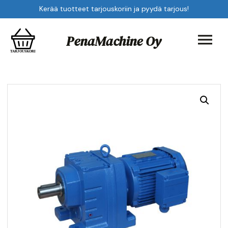
Kerää tuotteet tarjouskoriin ja pyydä tarjous!
PenaMachine Oy
T
A
R
JOUS
K
ORI