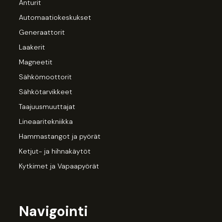
Anturit
Automaatiokeskukset
Generaattorit
Laakerit
Magneetit
Sähkömoottorit
Sähkötarvikkeet
Taajuusmuuttajat
Lineaaritekniikka
Hammastangot ja pyörät
Ketjut- ja hihnakäytöt
Kytkimet ja Vapaapyörät
Navigointi